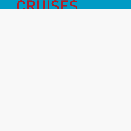
Månadens Highlight
Inför resan
Vanliga frågor
Miljö- & hållbarhet
Destinationer
Rederier
Om oss
Kontakt
Resevillkor
Resegarantier
GDPR