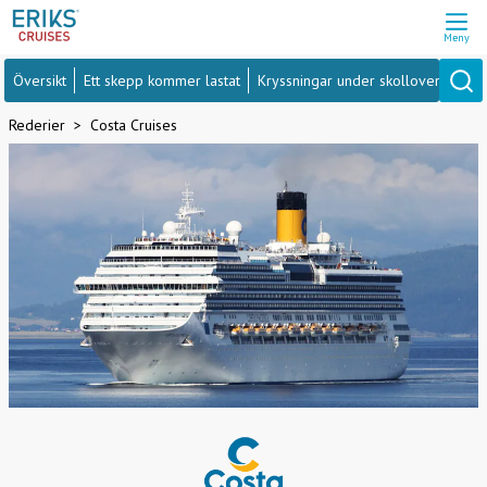
Meny
Översikt
Ett skepp kommer lastat
Kryssningar under skolloven
Far
Rederier
Costa Cruises