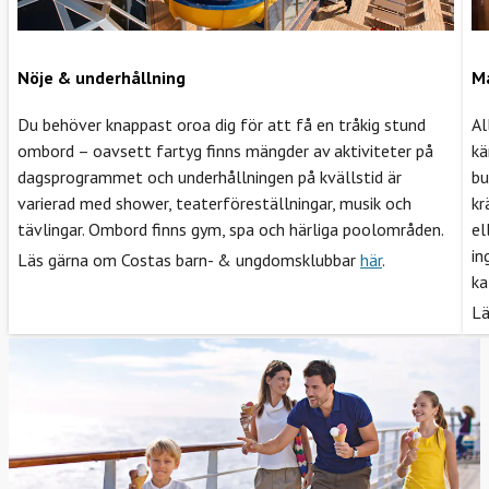
Nöje & underhållning
Ma
Du behöver knappast oroa dig för att få en tråkig stund
Al
ombord – oavsett fartyg finns mängder av aktiviteter på
kä
dagsprogrammet och underhållningen på kvällstid är
bu
varierad med shower, teaterföreställningar, musik och
kr
tävlingar. Ombord finns gym, spa och härliga poolområden.
el
in
Läs gärna om Costas barn- & ungdomsklubbar
här
.
ka
Lä