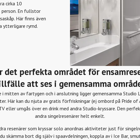
ra cirka 10
 person. En fullstor
saskåp. Här finns även
a ytterligare rymd.
är det perfekta området för ensamrese
illfälle att ses i gemensamma områd
 i mitten av fartygen och i anslutning ligger gemensamma Studio 
ter. Här kan du njuta av gratis förfriskningar (ej ombord på Pride o
TV eller umgås över en drink med andra Studio-kryssare. Den perfe
andra singelresenärer helt enkelt.
dra resenärer som kryssar solo anordnas aktiviteter just för singelr
n du skämma bort dig själv i spaavdelningen, koppla av i Ice Bar, s