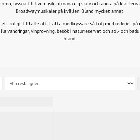
poolen, lyssna till livemusik, utmana dig själv och andra på klätterv
Broadwaymusikaler på kvällen. Bland mycket annat.
 ett roligt tillfälle att träffa medkryssare så följ med rederiet p
lla vandringar, vinprovning, besök i naturreservat och sol- och badut
bland.