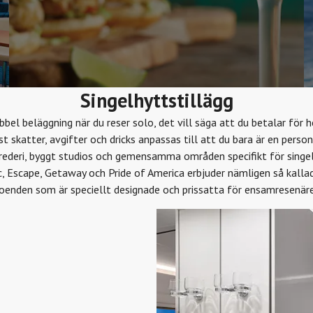
Singelhyttstillägg
ubbel beläggning när du reser solo, det vill säga att du betalar för 
st skatter, avgifter och dricks anpassas till att du bara är en pers
 rederi, byggt studios och gemensamma områden specifikt för singelk
c, Escape, Getaway och Pride of America erbjuder nämligen så kall
oenden som är speciellt designade och prissatta för ensamresenäre