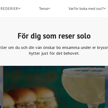
REDERIER
Tema
Varför boka med oss?
För dig som reser solo
eller om du och din vän önskar bo ensamma under er kryssni
hytter just för det behovet.