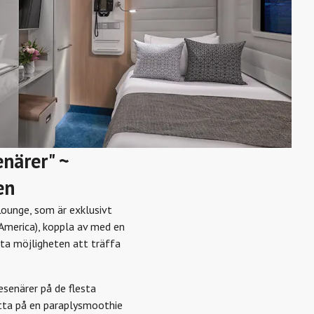
närer" ~
en
Lounge, som är exklusivt
f America), koppla av med en
kta möjligheten att träffa
esenärer på de flesta
mutta på en paraplysmoothie