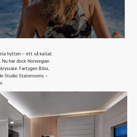
hela hytten – ett så kallat
on. Nu har dock Norwegian
ryssare. Fartygen Bliss,
ade Studio Staterooms –
r.