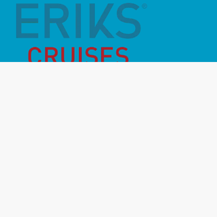
Månadens Highlight
Inför resan
Vanliga frågor
Miljö- & hållbarhet
Destinationer
Rederier
Om oss
Kontakt