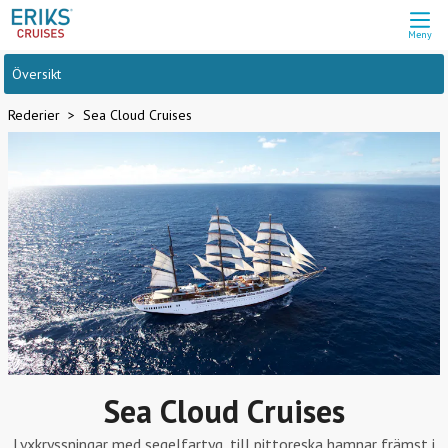
Meny
Översikt
Rederier
Sea Cloud Cruises
Sea Cloud Cruises
Lyxkryssningar med segelfartyg, till pittoreska hamnar främst i