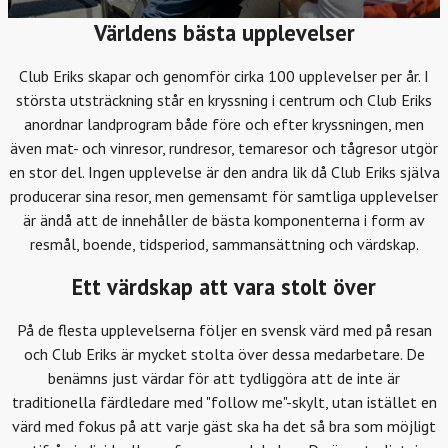
Världens bästa upplevelser
Club Eriks skapar och genomför cirka 100 upplevelser per år. I
största utsträckning står en kryssning i centrum och Club Eriks
anordnar landprogram både före och efter kryssningen, men
även mat- och vinresor, rundresor, temaresor och tågresor utgör
en stor del. Ingen upplevelse är den andra lik då Club Eriks själva
producerar sina resor, men gemensamt för samtliga upplevelser
är ändå att de innehåller de bästa komponenterna i form av
resmål, boende, tidsperiod, sammansättning och värdskap.
Ett värdskap att vara stolt över
På de flesta upplevelserna följer en svensk värd med på resan
och Club Eriks är mycket stolta över dessa medarbetare. De
benämns just värdar för att tydliggöra att de inte är
traditionella färdledare med "follow me"-skylt, utan istället en
värd med fokus på att varje gäst ska ha det så bra som möjligt