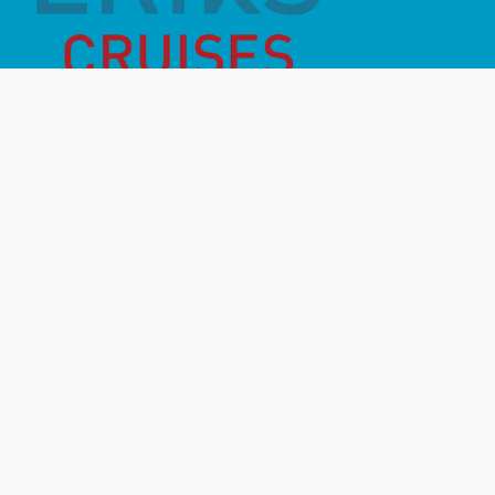
Månadens Highlight
Inför resan
Vanliga frågor
Miljö- & hållbarhet
Destinationer
Rederier
Om oss
Kontakt
Resevillkor
Resegarantier