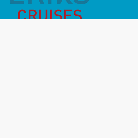
Månadens Highlight
Inför resan
Vanliga frågor
Miljö- & hållbarhet
Destinationer
Rederier
Om oss
Kontakt
Resevillkor
Resegarantier