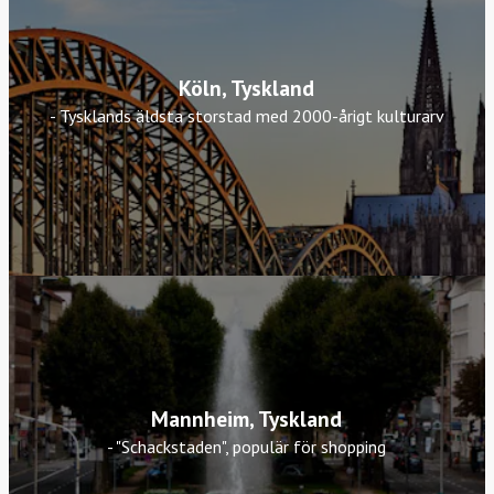
Köln, Tyskland
- Tysklands äldsta storstad med 2000-årigt kulturarv
Mannheim, Tyskland
- "Schackstaden", populär för shopping