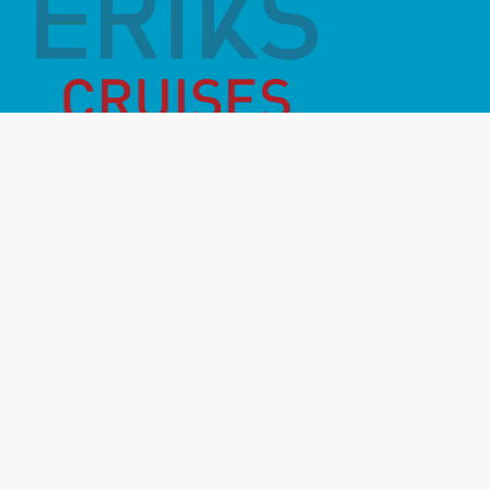
Månadens Highlight
Inför resan
Vanliga frågor
Miljö- & hållbarhet
Destinationer
Rederier
Om oss
Kontakt
Resevillkor