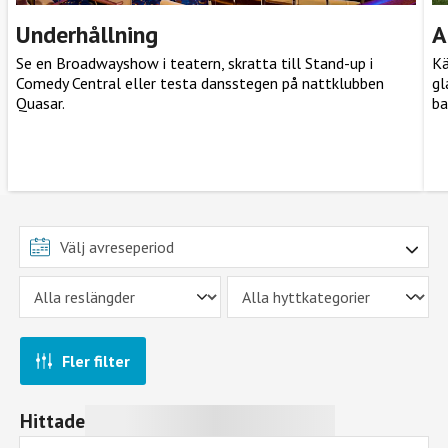
Underhållning
A
Se en Broadwayshow i teatern, skratta till Stand-up i
Kä
Comedy Central eller testa dansstegen på nattklubben
gl
Quasar.
ba
Fler filter
Hittade