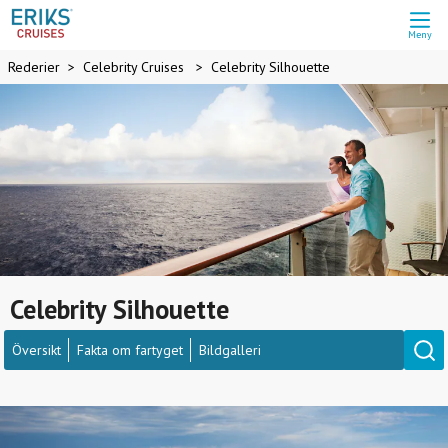
Meny
Rederier
Celebrity Cruises
Celebrity Silhouette
Celebrity Silhouette
Översikt
Fakta om fartyget
Bildgalleri