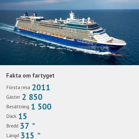
Fakta om fartyget
2011
Första resa
2 850
Gäster
1 500
Besättning
15
Däck
37
m
Bredd
315
m
Längd