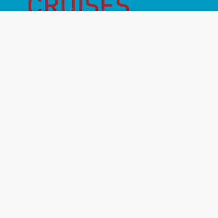
Månadens Highlight
Inför resan
Vanliga frågor
Miljö- & hållbarhet
Destinationer
Rederier
Om oss
Kontakt
Resevillkor
Resegarantier
GDPR