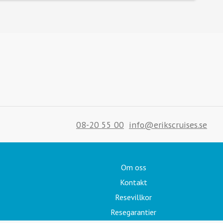
08-20 55 00
info@erikscruises.se
Om oss
Kontakt
Resevillkor
Resegarantier