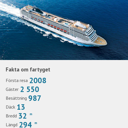
Fakta om fartyget
2008
Första resa
2 550
Gäster
987
Besättning
13
Däck
32
m
Bredd
294
m
Längd