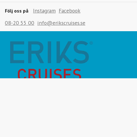
Instagram
Facebook
Följ oss på
08-20 55 00
info@erikscruises.se
Månadens Highlight
Inför resan
Vanliga frågor
Miljö- & hållbarhet