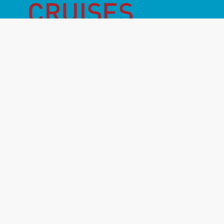
Månadens Highlight
Inför resan
Vanliga frågor
Miljö- & hållbarhet
Destinationer
Rederier
Om oss
Kontakt
Resevillkor
Resegarantier
GDPR