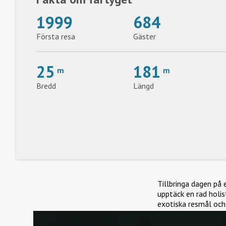
1999
684
Första resa
Gäster
25
181
m
m
Bredd
Längd
Tillbringa dagen på 
upptäck en rad holi
exotiska resmål och