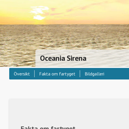
Oceania Sirena
Översikt
Fakta om fartyget
Bildgalleri
Fakta om fartyget