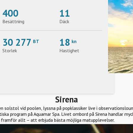
400
11
Besättning
Däck
30 277
18
BT
kn
Storlek
Hastighet
Sirena
en solstol vid poolen, lyssna på popklassiker live i observationslou
stiska program på Aquamar Spa. Livet ombord på Sirena handlar myc
 framför allt – att erbjuda bästa möjliga matupplevelser.