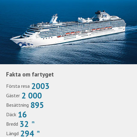
Fakta om fartyget
2003
Första resa
2 000
Gäster
895
Besättning
16
Däck
32
m
Bredd
294
m
Längd