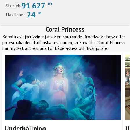
91 627
BT
Storlek
24
kn
Hastighet
Coral Princess
Koppla av i jacuzzin, njut av en sprakande Broadway-show eller
provsmaka den italienska restaurangen Sabatinis. Coral Princess
har mycket att erbjuda för både aktiva och livsnjutare.
Underhållning
U