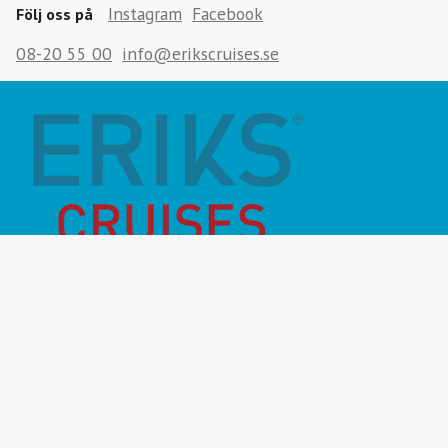
Instagram
Facebook
Följ oss på
08-20 55 00
info@erikscruises.se
Månadens Highlight
Inför resan
Vanliga frågor
Miljö- & hållbarhet
Destinationer