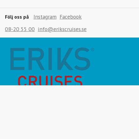
Instagram
Facebook
Följ oss på
08-20 55 00
info@erikscruises.se
Månadens Highlight
Inför resan
Vanliga frågor
Miljö- & hållbarhet