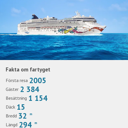
Fakta om fartyget
2005
Första resa
2 384
Gäster
1 154
Besättning
15
Däck
32
m
Bredd
294
m
Längd