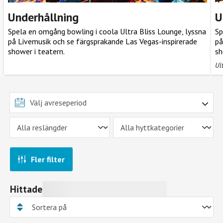
Underhållning
U
Spela en omgång bowling i coola Ultra Bliss Lounge, lyssna
Sp
på Livemusik och se färgsprakande Las Vegas-inspirerade
på
shower i teatern.
sh
Ul
Fler filter
Hittade