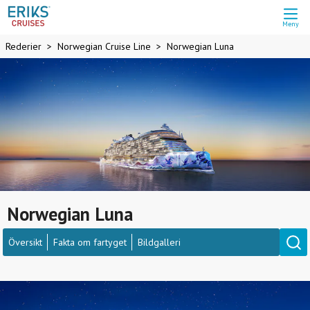
Meny
Rederier
Norwegian Cruise Line
Norwegian Luna
Norwegian Luna
Översikt
Fakta om fartyget
Bildgalleri