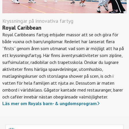
Kryssningar på innovativa fartyg
Royal Caribbean
Royal Caribbeans fartyg erbjuder massor att se och göra för
både vuxna och barn/ungdomar. Rederiet har lanserat flera
“firsts” genom åren som utmanat vad som är möjligt att ha på
ett kryssningsfartyg. Här finns äventyrsaktiviteter som zipline,
surfsimulator, radiobilar och trapetsskola. Önskar du lugnare
aktiviteter finns härliga spaavdelningar, utomhusbio,
matlagningskurser och storslagna shower på scen, is och i
vatten för hela familjen att njuta av. Dessutom är maten
ombord i världsklass. Gågator kantade med restauranger, barer
och caféer innebär nästan obegränsade valmöjligheter.
Läs mer om Royals barn- & ungdomsprogram