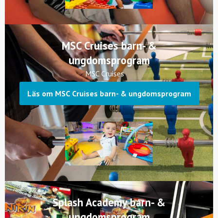
MSC Cruises barn- &
ungdomsprogram
MSC Cruises
Läs om MSC Cruises barn- & ungdomsprogram
Splash Academy barn- &
ungdomsprogram