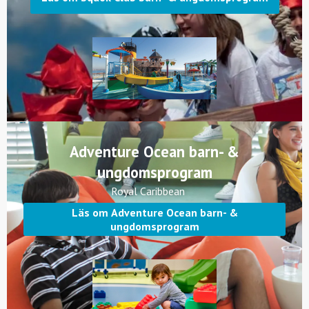
Adventure Ocean barn- &
ungdomsprogram
Royal Caribbean
Läs om Adventure Ocean barn- &
ungdomsprogram