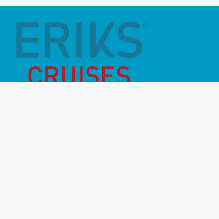
Månadens Highlight
Inför resan
Vanliga frågor
Miljö- & hållbarhet
Destinationer
Rederier
Om oss