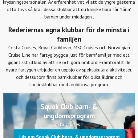
kryssningspersonalen. Av erfarenhet vet vi att de yngre gästerna
ofta trivs så bra i dessa klubbar att du kanske bara får "låna"
barnen under middagen..
Rederiernas egna klubbar för de minsta i
familjen
Costa Cruises, Royal Caribbean, MSC Cruises och Norwegian
Cruise Line har fartyg byggda just för barnfamiljer med ett
gigantiskt utbud av att se och göra ombord. Framförallt de
nyare fartygen erbjuder en uppsjö av spektakulära aktiviteter,
och dessutom finns barnklubbar för olika åldrar och
tonårsklubbar med ambitiösa program.
Squok Club barn- &
ungdomsprogram
Costa Cruises
Läs om Squok Club barn- & ungdomsprogram