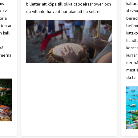
nns
källar
biljetter att köpa till olika capoeirashower och
s av
slavha
du vill inte ha varit här utan att ha sett en.
oria
beredd
tten är
befinn
n kall
katak
handla
på
konst 
lmerna
kurrar
ner på
mest e
du lär