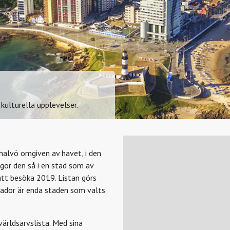
 kulturella upplevelser.
halvö omgiven av havet, i den
 gör den så i en stad som av
att besöka 2019. Listan görs
vador är enda staden som valts
ärldsarvslista. Med sina