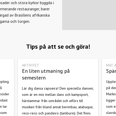
sader och stora kyrkor byggda i
harmerande restauranger, barer
rgad av Brasiliens afrikanska
ngarna och torgen.
Tips på att se och göra!
AKTIVITET
MAT 
En liten utmaning på
Spä
semestern
ppling
Upplev
ll
på de
Lär dig dansa capoeira! Den speciella dansen,
 söder
Markn
som är en mix mellan dans och kampsport,
ndast
ligger
härstammar från området och utförs till
n tar
som en
musiken från bland annat berimbau, atabaque,
, som
slavsk
reco-reco och pandeiro (tamburin). Det finns