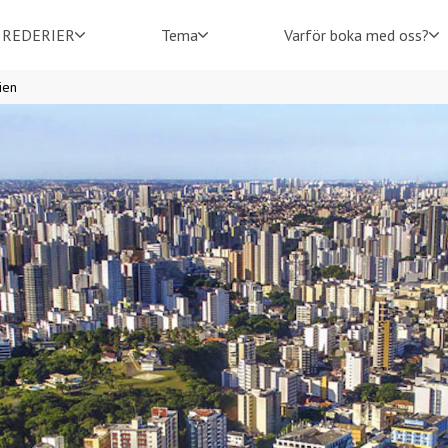
REDERIER
Tema
Varför boka med oss?
ien