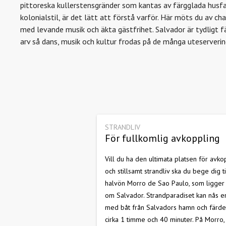
pittoreska kullerstensgränder som kantas av färgglada husfa
kolonialstil, är det lätt att förstå varför. Här möts du av c
med levande musik och äkta gästfrihet. Salvador är tydligt fä
arv så dans, musik och kultur frodas på de många uteserveri
STRANDLIV
För fullkomlig avkoppling
Vill du ha den ultimata platsen för avko
och stillsamt strandliv ska du bege dig ti
halvön Morro de Sao Paulo, som ligger
om Salvador. Strandparadiset kan nås e
med båt från Salvadors hamn och färde
cirka 1 timme och 40 minuter. På Morro