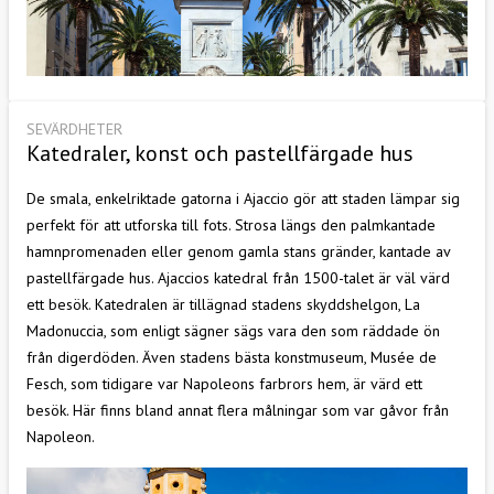
SEVÄRDHETER
Katedraler, konst och pastellfärgade hus
De smala, enkelriktade gatorna i Ajaccio gör att staden lämpar sig
perfekt för att utforska till fots. Strosa längs den palmkantade
hamnpromenaden eller genom gamla stans gränder, kantade av
pastellfärgade hus. Ajaccios katedral från 1500-talet är väl värd
ett besök. Katedralen är tillägnad stadens skyddshelgon, La
Madonuccia, som enligt sägner sägs vara den som räddade ön
från digerdöden. Även stadens bästa konstmuseum, Musée de
Fesch, som tidigare var Napoleons farbrors hem, är värd ett
besök. Här finns bland annat flera målningar som var gåvor från
Napoleon.