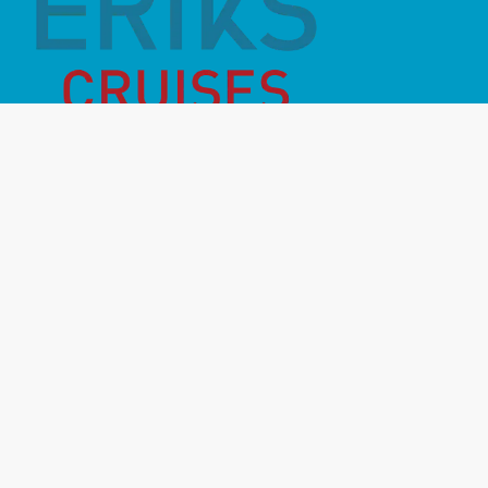
Månadens Highlight
Inför resan
Vanliga frågor
Miljö- & hållbarhet
Destinationer
Rederier
Om oss
Kontakt
Resevillkor