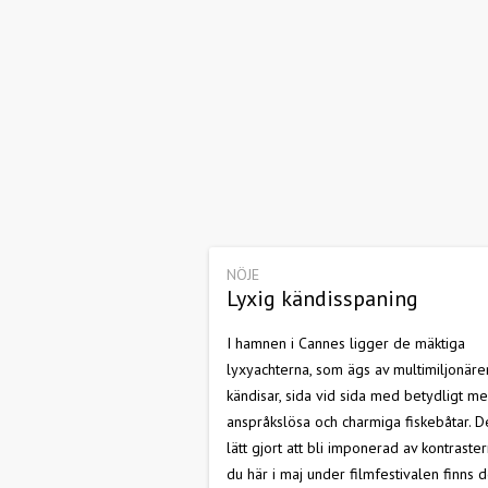
NÖJE
Lyxig kändisspaning
I hamnen i Cannes ligger de mäktiga
lyxyachterna, som ägs av multimiljonäre
kändisar, sida vid sida med betydligt me
anspråkslösa och charmiga fiskebåtar. D
lätt gjort att bli imponerad av kontraster
du här i maj under filmfestivalen finns d