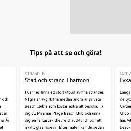
Tips på att se och göra!
STRANDLIV
MAT 
Stad och strand i harmoni
Lyxa 
I Cannes finns ett stort utbud av fina stränder.
Längs
r och
Några är avgiftsfria medan andra är privata
de lyx
r
Beach Club´s som kostar extra att besöka. Ta
Cartie
et är
dig till Miramar Plage Beach Club och unna
Choo ä
na. Är
dig en fantastisk chevré chaud-lunch och ett
här. V
et
iskallt glas rosévin. Efter maten kan du sedan
besöka