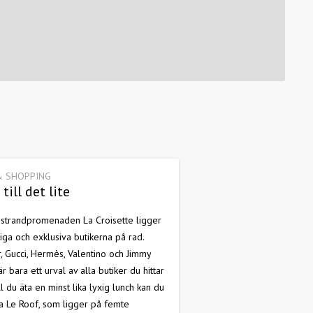
& SHOPPING
till det lite
 strandpromenaden La Croisette ligger
iga och exklusiva butikerna på rad.
r, Gucci, Hermès, Valentino och Jimmy
r bara ett urval av alla butiker du hittar
ill du äta en minst lika lyxig lunch kan du
 Le Roof, som ligger på femte