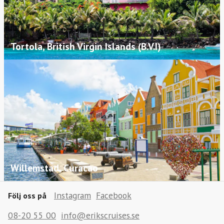
Tortola, British Virgin Islands (B.V.I)
Willemstad, Curacao
Instagram
Facebook
Följ oss på
08-20 55 00
info@erikscruises.se