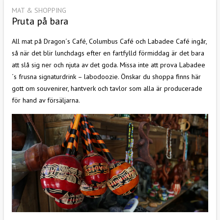
MAT & SHOPPING
Pruta på bara
All mat på Dragon´s Café, Columbus Café och Labadee Café ingår,
så när det blir lunchdags efter en fartfylld förmiddag är det bara
att slå sig ner och njuta av det goda. Missa inte att prova Labadee
´s frusna signaturdrink – labodoozie. Önskar du shoppa finns här
gott om souvenirer, hantverk och tavlor som alla är producerade
för hand av försäljarna.